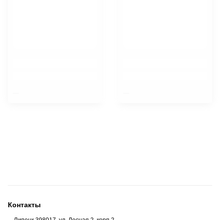
$nbsp;
$nbsp;
Контакты
Липецк 398017, ул. Лесная 2, корп 2