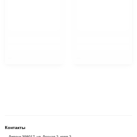
$nbsp;
$nbsp;
Контакты
Липецк 398017, ул. Лесная 2, корп 2