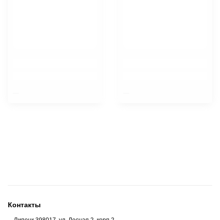
$nbsp;
$nbsp;
Контакты
Липецк 398017, ул. Лесная 2, корп 2